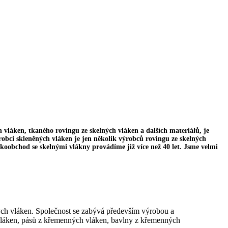
 vláken, tkaného rovingu ze skelných vláken a dalších materiálů, je
bci skleněných vláken je jen několik výrobců rovingu ze skelných
koobchod se skelnými vlákny provádíme již více než 40 let. Jsme velmi
ých vláken. Společnost se zabývá především výrobou a
vláken, pásů z křemenných vláken, bavlny z křemenných