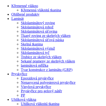
Křemenné vlákno
Křemenná vláknitá tkanina
Oblíbené produkty
Laminát
Sklolaminátový roving
Sklolaminátová rohož
Sklolaminátová síťovina
Tkaný roving ze skelných vláken
Sklolaminátová síťová páska
Skelná tkanina
Sklolaminátová výztuž
Sklolaminátová tyč
Trubice ze skelných vláken
Sekané prameny ze skelných vláken
laminátová mřížka
Tvar konstrukce z laminátu (GRP)
Pryskyřice
Epoxidová pryskyřice
Nenasycená polyesterová pryskyřice
Vinylová pryskyřice
Pryskyřice pro gelový nátěr
PP
Uhlíková vlákna
Uhlíková vláknitá tkanina