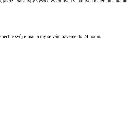
), jakož i další typy vysoce výkonných vláknitých materiálů a tkanin.
anechte svůj e-mail a my se vám ozveme do 24 hodin.