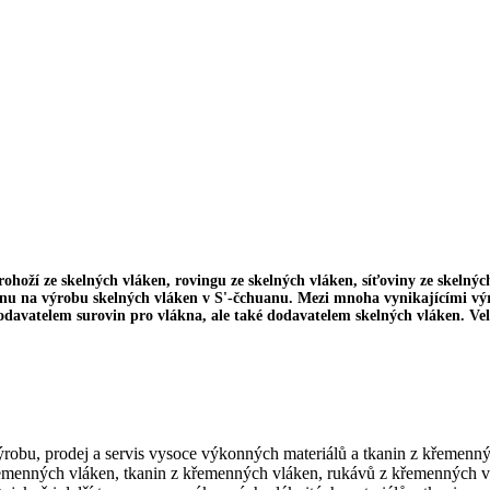
oží ze skelných vláken, rovingu ze skelných vláken, síťoviny ze skelných
u na výrobu skelných vláken v S'-čchuanu. Mezi mnoha vynikajícími výro
davatelem surovin pro vlákna, ale také dodavatelem skelných vláken. Vel
ýrobu, prodej a servis vysoce výkonných materiálů a tkanin z křemenn
řemenných vláken, tkanin z křemenných vláken, rukávů z křemenných 