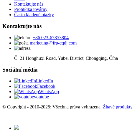
Kontaktujte nás
Prohlídka továrny
Často kladené otázky
Kontaktujte nás
+86 023-67853804
marketing@frp-cqdj.com
Č. 21 Honghuxi Road, Yubei District, Chongqing, Čína
Sociální média
LinkedIn
Facebook
WhatsApp
youtube
© Copyright - 2010-2025: Všechna práva vyhrazena.
Žhavé produkt