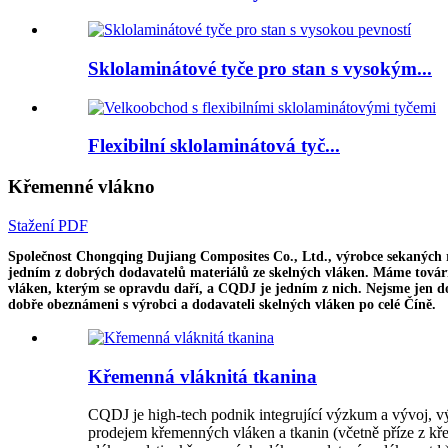
Sklolaminátové tyče pro stan s vysokým...
Flexibilní sklolaminátová tyč...
Křemenné vlákno
Stažení PDF
Společnost Chongqing Dujiang Composites Co., Ltd., výrobce sekaných roh
jedním z dobrých dodavatelů materiálů ze skelných vláken. Máme továrn
vláken, kterým se opravdu daří, a CQDJ je jedním z nich. Nejsme jen do
dobře obeznámeni s výrobci a dodavateli skelných vláken po celé Číně.
Křemenná vláknitá tkanina
CQDJ je high-tech podnik integrující výzkum a vývoj, v
prodejem křemenných vláken a tkanin (včetně příze z k