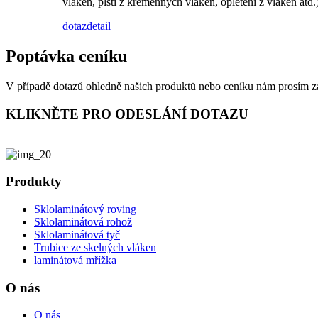
vláken, plsti z křemenných vláken, opletení z vláken atd.
dotaz
detail
Poptávka ceníku
V případě dotazů ohledně našich produktů nebo ceníku nám prosím z
KLIKNĚTE PRO ODESLÁNÍ DOTAZU
Produkty
Sklolaminátový roving
Sklolaminátová rohož
Sklolaminátová tyč
Trubice ze skelných vláken
laminátová mřížka
O nás
O nás