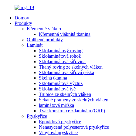
Domov
Produkty
Křemenné vlákno
Křemenná vláknitá tkanina
Oblíbené produkty
Laminát
Sklolaminátový roving
Sklolaminátová rohož
Sklolaminátová síťovina
Tkaný roving ze skelných vláken
Sklolaminátová síťová páska
Skelná tkanina
Sklolaminátová výztuž
Sklolaminátová tyč
Trubice ze skelných vláken
Sekané prameny ze skelných vláken
laminátová mřížka
Tvar konstrukce z laminátu (GRP)
Pryskyřice
Epoxidová pryskyřice
Nenasycená polyesterová pryskyřice
Vinylová pryskyřice