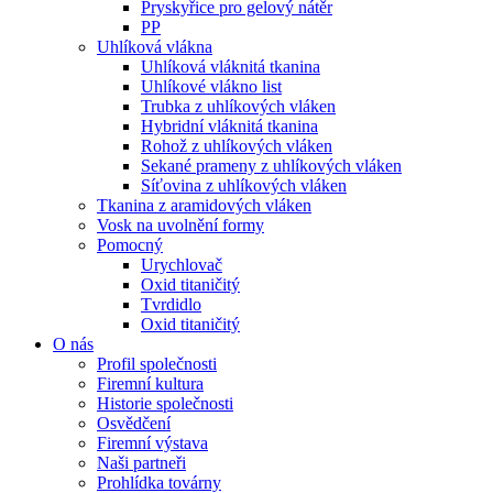
Pryskyřice pro gelový nátěr
PP
Uhlíková vlákna
Uhlíková vláknitá tkanina
Uhlíkové vlákno list
Trubka z uhlíkových vláken
Hybridní vláknitá tkanina
Rohož z uhlíkových vláken
Sekané prameny z uhlíkových vláken
Síťovina z uhlíkových vláken
Tkanina z aramidových vláken
Vosk na uvolnění formy
Pomocný
Urychlovač
Oxid titaničitý
Tvrdidlo
Oxid titaničitý
O nás
Profil společnosti
Firemní kultura
Historie společnosti
Osvědčení
Firemní výstava
Naši partneři
Prohlídka továrny