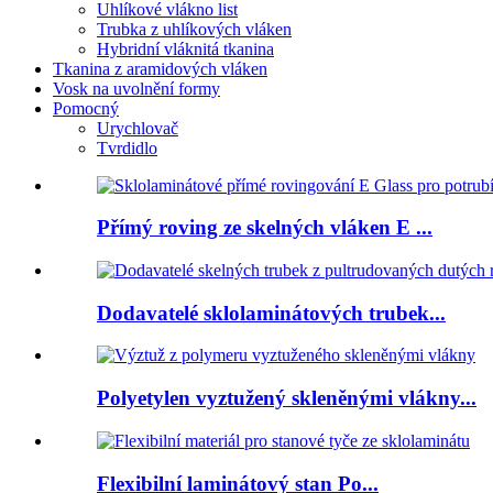
Uhlíkové vlákno list
Trubka z uhlíkových vláken
Hybridní vláknitá tkanina
Tkanina z aramidových vláken
Vosk na uvolnění formy
Pomocný
Urychlovač
Tvrdidlo
Přímý roving ze skelných vláken E ...
Dodavatelé sklolaminátových trubek...
Polyetylen vyztužený skleněnými vlákny...
Flexibilní laminátový stan Po...