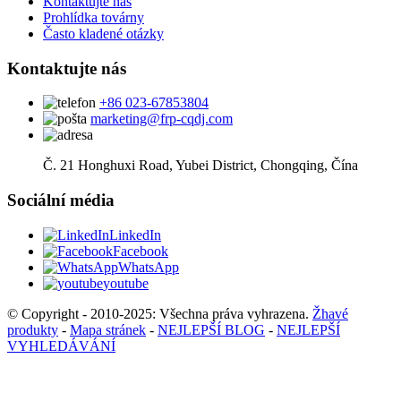
Kontaktujte nás
Prohlídka továrny
Často kladené otázky
Kontaktujte nás
+86 023-67853804
marketing@frp-cqdj.com
Č. 21 Honghuxi Road, Yubei District, Chongqing, Čína
Sociální média
LinkedIn
Facebook
WhatsApp
youtube
© Copyright - 2010-2025: Všechna práva vyhrazena.
Žhavé
produkty
-
Mapa stránek
-
NEJLEPŠÍ BLOG
-
NEJLEPŠÍ
VYHLEDÁVÁNÍ