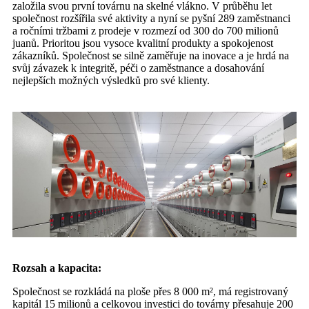
založila svou první továrnu na skelné vlákno. V průběhu let
společnost rozšířila své aktivity a nyní se pyšní 289 zaměstnanci
a ročními tržbami z prodeje v rozmezí od 300 do 700 milionů
juanů. Prioritou jsou vysoce kvalitní produkty a spokojenost
zákazníků. Společnost se silně zaměřuje na inovace a je hrdá na
svůj závazek k integritě, péči o zaměstnance a dosahování
nejlepších možných výsledků pro své klienty.
Rozsah a kapacita:
Společnost se rozkládá na ploše přes 8 000 m², má registrovaný
kapitál 15 milionů a celkovou investici do továrny přesahuje 200