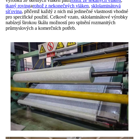
výrobků ze skelných vláken patří
rohož ze sekaných vláken
,
tkaný roving
a
rohož z nekonečných vláken
,
sklolaminátová
síťovina
, přičemž každý z nich má jedinečné vlastnosti vhodné
pro specifické použití. Celkově vzato, sklolaminátové výrobky
nabízejí širokou škálu možností pro splnění rozmanitých
průmyslových a komerčních potřeb.