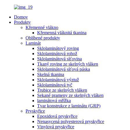
Domov
Produkty
Křemenné vlákno
Křemenná vláknitá tkanina
Oblíbené produkty
Laminát
Sklolaminátový roving
Sklolaminátová rohož
Sklolaminátová síťovina
Tkaný roving ze skelných vláken
Sklolaminátová síťová páska
Skelná tkanina
Sklolaminátová výztuž
Sklolaminátová tyč
Trubice ze skelných vláken
Sekané prameny ze skelných vláken
laminátová mřížka
Tvar konstrukce z laminátu (GRP)
Pryskyřice
Epoxidová pryskyřice
Nenasycená polyesterová pryskyřice
Vinylová pryskyřice