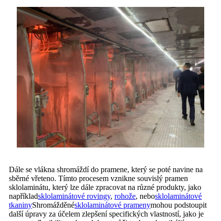
Dále se vlákna shromáždí do pramene, který se poté navine na
sběrné vřeteno. Tímto procesem vznikne souvislý pramen
sklolaminátu, který lze dále zpracovat na různé produkty, jako
například
sklolaminátové rovingy
,
rohože
, nebo
sklolaminátové
tkaniny
Shromážděné
sklolaminátové prameny
mohou podstoupit
další úpravy za účelem zlepšení specifických vlastností, jako je