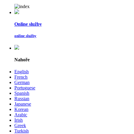
Online služby
online služby
Nahoře
English
French
German
Portuguese
Spanish
Russian
Japanese
Korean
Arabic
Irish
Greek
Turkish