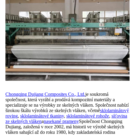
Chongqing Dujiang Composites Co., Ltd.
je soukromá
společnost, která vyrábí a prodává kompozitní materiály a
specializuje se na výrobky ze skelných vláken. Společnost nabízí
širokou škálu výrobků ze skelných vláken, včetně
sklolaminátový
roving
,
sklolaminátové tkaniny
,
sklolaminátové rohože
,
síťovina
ze skelných vláken
a
nasekané prameny
Společnost Chongqing
Dujiang, založená v roce 2002, má historii ve výrobě skelných
vláken sahající až do roku 1980, kdy zakladatelská rodina