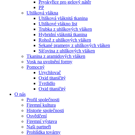
Pryskyřice pro gelový nátěr
PP
Uhlíková vlákna
Uhlíková vláknitá tkanina
Uhlíkové vlákno list
Trubka z uhlíkových vláken
Hybridní vláknitá tkanina
Rohož z uhlíkových vláken
Sekané prameny z uhlíkových vláken
Síťovina z uhlíkových vláken
Tkanina z aramidových vláken
Vosk na uvolnění formy
Pomocný
Urychlovač
Oxid titaničitý
Tvrdidlo
Oxid titaničitý
O nás
Profil společnosti
Firemní kultura
Historie společnosti
Osvědčení
Firemní výstava
Naši partneři
Prohlídka továrny