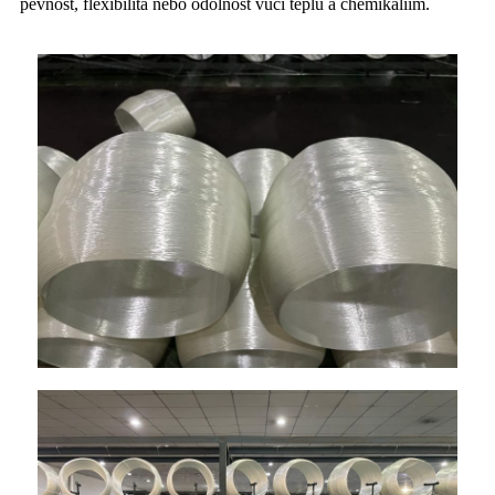
pevnost, flexibilita nebo odolnost vůči teplu a chemikáliím.