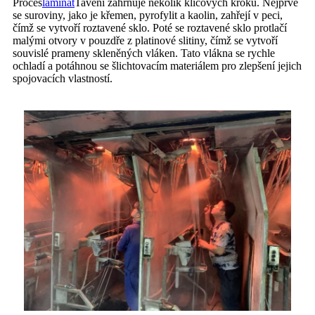
Proces
laminát
Tavení zahrnuje několik klíčových kroků. Nejprve
se suroviny, jako je křemen, pyrofylit a kaolin, zahřejí v peci,
čímž se vytvoří roztavené sklo. Poté se roztavené sklo protlačí
malými otvory v pouzdře z platinové slitiny, čímž se vytvoří
souvislé prameny skleněných vláken. Tato vlákna se rychle
ochladí a potáhnou se šlichtovacím materiálem pro zlepšení jejich
spojovacích vlastností.