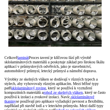
Celkově
laminát
Proces tavení je klíčovou fází při výrobě
sklolaminátových materiálů a poskytuje základ pro širokou škálu
aplikací v průmyslových odvětvích, jako je stavebnictví,
automobilový průmysl, letecký průmysl a námořní doprava.
Výrobky ze skelných vláken se dodávají v různých typech a
stylech, aby vyhovovaly různým aplikacím. Mezi běžné typy
patří
sklolaminátový roving
, který se používá k vyztužení
kompozitních materiálů a
rohož ze skelných vláken
, který se často
používá k izolaci a zvukové izolaci. Navíc,
sklolaminátové
tkaniny
se používají pro aplikace vyžadující pevnost a flexibilitu,
například při stavbě lodí a v leteckém průmyslu. Mezi další typy