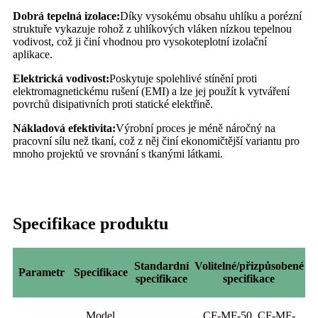
Dobrá tepelná izolace:
Díky vysokému obsahu uhlíku a porézní
struktuře vykazuje rohož z uhlíkových vláken nízkou tepelnou
vodivost, což ji činí vhodnou pro vysokoteplotní izolační
aplikace.
Elektrická vodivost:
Poskytuje spolehlivé stínění proti
elektromagnetickému rušení (EMI) a lze jej použít k vytváření
povrchů disipativních proti statické elektřině.
Nákladová efektivita:
Výrobní proces je méně náročný na
pracovní sílu než tkaní, což z něj činí ekonomičtější variantu pro
mnoho projektů ve srovnání s tkanými látkami.
Specifikace produktu
Standardní
Volitelné/přizpůsobené
Parametr
Specifikace
specifikace
specifikace
Model
CF-MF-50, CF-MF-