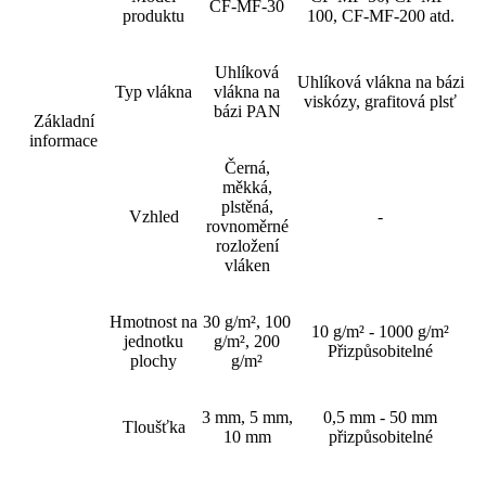
CF-MF-30
produktu
100, CF-MF-200 atd.
Uhlíková
Uhlíková vlákna na bázi
Typ vlákna
vlákna na
viskózy, grafitová plsť
bázi PAN
Základní
informace
Černá,
měkká,
plstěná,
Vzhled
-
rovnoměrné
rozložení
vláken
Hmotnost na
30 g/m², 100
10 g/m² - 1000 g/m²
jednotku
g/m², 200
Přizpůsobitelné
plochy
g/m²
3 mm, 5 mm,
0,5 mm - 50 mm
Tloušťka
10 mm
přizpůsobitelné