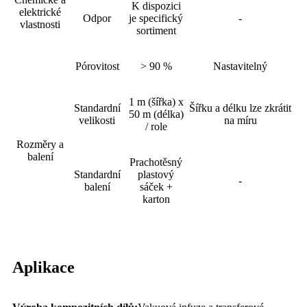
K dispozici
elektrické
Odpor
je specifický
-
vlastnosti
sortiment
Pórovitost
> 90 %
Nastavitelný
1 m (šířka) x
Standardní
Šířku a délku lze zkrátit
50 m (délka)
velikosti
na míru
/ role
Rozměry a
balení
Prachotěsný
Standardní
plastový
-
balení
sáček +
karton
Aplikace