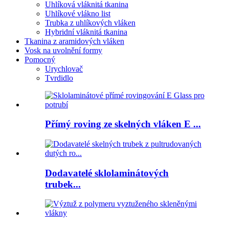
Uhlíková vláknitá tkanina
Uhlíkové vlákno list
Trubka z uhlíkových vláken
Hybridní vláknitá tkanina
Tkanina z aramidových vláken
Vosk na uvolnění formy
Pomocný
Urychlovač
Tvrdidlo
Přímý roving ze skelných vláken E ...
Dodavatelé sklolaminátových
trubek...