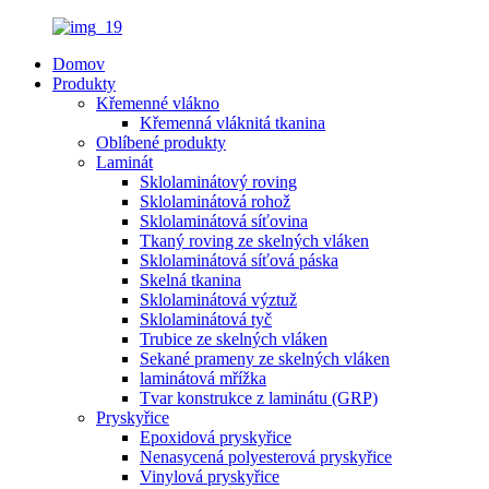
Domov
Produkty
Křemenné vlákno
Křemenná vláknitá tkanina
Oblíbené produkty
Laminát
Sklolaminátový roving
Sklolaminátová rohož
Sklolaminátová síťovina
Tkaný roving ze skelných vláken
Sklolaminátová síťová páska
Skelná tkanina
Sklolaminátová výztuž
Sklolaminátová tyč
Trubice ze skelných vláken
Sekané prameny ze skelných vláken
laminátová mřížka
Tvar konstrukce z laminátu (GRP)
Pryskyřice
Epoxidová pryskyřice
Nenasycená polyesterová pryskyřice
Vinylová pryskyřice