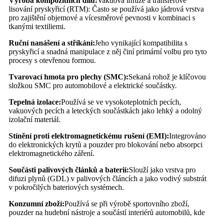
Výroba kompozitních dílů:
Vakuová infuze a transferové
lisování pryskyřicí (RTM): Často se používá jako jádrová vrstva
pro zajištění objemové a vícesměrové pevnosti v kombinaci s
tkanými textiliemi.
Ruční nanášení a stříkání:
Jeho vynikající kompatibilita s
pryskyřicí a snadná manipulace z něj činí primární volbu pro tyto
procesy s otevřenou formou.
Tvarovací hmota pro plechy (SMC):
Sekaná rohož je klíčovou
složkou SMC pro automobilové a elektrické součástky.
Tepelná izolace:
Používá se ve vysokoteplotních pecích,
vakuových pecích a leteckých součástkách jako lehký a odolný
izolační materiál.
Stínění proti elektromagnetickému rušení (EMI):
Integrováno
do elektronických krytů a pouzder pro blokování nebo absorpci
elektromagnetického záření.
Součásti palivových článků a baterií:
Slouží jako vrstva pro
difuzi plynů (GDL) v palivových článcích a jako vodivý substrát
v pokročilých bateriových systémech.
Konzumní zboží:
Používá se při výrobě sportovního zboží,
pouzder na hudební nástroje a součástí interiérů automobilů, kde