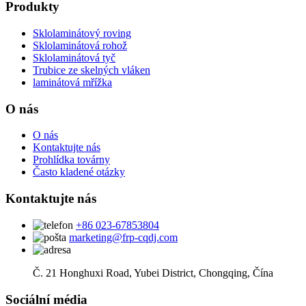
Produkty
Sklolaminátový roving
Sklolaminátová rohož
Sklolaminátová tyč
Trubice ze skelných vláken
laminátová mřížka
O nás
O nás
Kontaktujte nás
Prohlídka továrny
Často kladené otázky
Kontaktujte nás
+86 023-67853804
marketing@frp-cqdj.com
Č. 21 Honghuxi Road, Yubei District, Chongqing, Čína
Sociální média