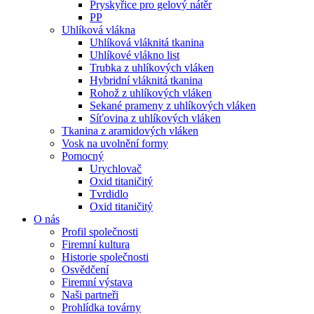
Pryskyřice pro gelový nátěr
PP
Uhlíková vlákna
Uhlíková vláknitá tkanina
Uhlíkové vlákno list
Trubka z uhlíkových vláken
Hybridní vláknitá tkanina
Rohož z uhlíkových vláken
Sekané prameny z uhlíkových vláken
Síťovina z uhlíkových vláken
Tkanina z aramidových vláken
Vosk na uvolnění formy
Pomocný
Urychlovač
Oxid titaničitý
Tvrdidlo
Oxid titaničitý
O nás
Profil společnosti
Firemní kultura
Historie společnosti
Osvědčení
Firemní výstava
Naši partneři
Prohlídka továrny