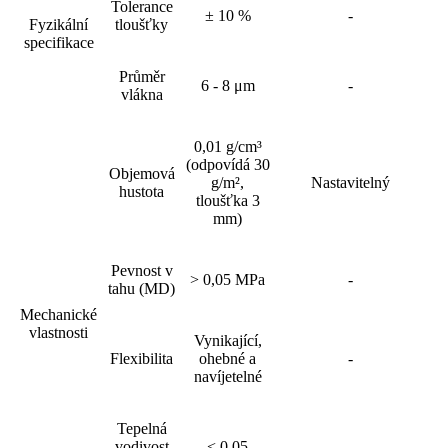
Tolerance
± 10 %
-
Fyzikální
tloušťky
specifikace
Průměr
6 - 8 μm
-
vlákna
0,01 g/cm³
(odpovídá 30
Objemová
g/m²,
Nastavitelný
hustota
tloušťka 3
mm)
Pevnost v
> 0,05 MPa
-
tahu (MD)
Mechanické
vlastnosti
Vynikající,
Flexibilita
ohebné a
-
navíjetelné
Tepelná
vodivost
< 0,05