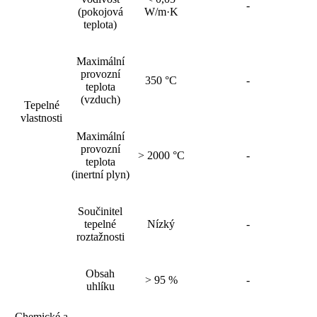
-
(pokojová
W/m·K
teplota)
Maximální
provozní
350 °C
-
teplota
(vzduch)
Tepelné
vlastnosti
Maximální
provozní
> 2000 °C
-
teplota
(inertní plyn)
Součinitel
tepelné
Nízký
-
roztažnosti
Obsah
> 95 %
-
uhlíku
Chemické a