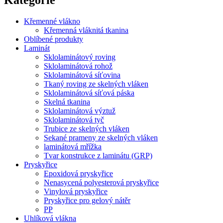
Křemenné vlákno
Křemenná vláknitá tkanina
Oblíbené produkty
Laminát
Sklolaminátový roving
Sklolaminátová rohož
Sklolaminátová síťovina
Tkaný roving ze skelných vláken
Sklolaminátová síťová páska
Skelná tkanina
Sklolaminátová výztuž
Sklolaminátová tyč
Trubice ze skelných vláken
Sekané prameny ze skelných vláken
laminátová mřížka
Tvar konstrukce z laminátu (GRP)
Pryskyřice
Epoxidová pryskyřice
Nenasycená polyesterová pryskyřice
Vinylová pryskyřice
Pryskyřice pro gelový nátěr
PP
Uhlíková vlákna